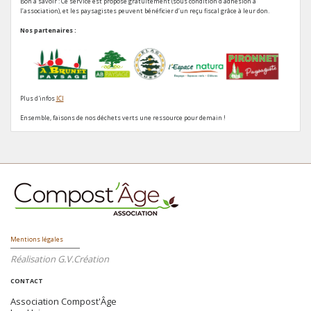
Bon à savoir : Ce service est proposé gratuitement (sous condition d’adhésion à
l’association), et les paysagistes peuvent bénéficier d’un reçu fiscal grâce à leur don.
Nos partenaires :
Plus d'infos
ICI
Ensemble, faisons de nos déchets verts une ressource pour demain !
Mentions légales
Réalisation G.V.Création
CONTACT
Association Compost'Âge