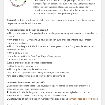
Le Broyat du Poitou est un projet porté par l’association
Compost’Âge, en partenariat avec le Réseau Compost Citoyen
(RCC) et des paysagistes-élagueurs locaux. Ce dispositif
transforme les déchets issus de la taille des arbres en une
ressource naturelle et utile pour vos jardins.
Objectif :
réduire le volume de déchets verts et encourager les pratiques d’éco-jardinage
respectueuses de l’environnement.
Pourquoi utiliser du broyat au jardin ?
Un produit naturel : Composé de branches broyées par des professionnels lors de leurs
chantiers.
Un produit local : Livré dans un rayon de 50 km autour des chantiers pour limiter
l'empreinte carbone.
Un produit de qualité : Conforme à une charte garantissant l’origine et la nature des
matières utilisées.
Un allié du jardin :
Limite l’évaporation de l’eau (1 paillage = 5 arrosages)
Conserve la fraîcheur du sol
Évite la prolifération des herbes indésirables
Protège le sol des intempéries
Un coup de pouce pour la biodiversité :
Crée un habitat pour la faune utile (insectes, vers de terre, etc.)
Améliore la structure du sol et stimule la vie souterraine
Comment fonctionne le dispositif ?
Collecte des déchets verts : Les paysagistes partenaires collectent et broient les
branches lors de leurs interventions.
Livraison locale : Le broyat est livré dans les ressourceries végétales ou chez des
adhérent.e.s de l'association qui organisent la distribution
Distribution et sensibilisation : Compost’Âge organise des
permanences de distribution
.