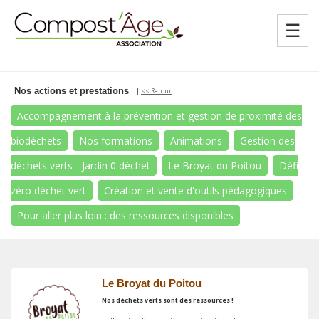
☰
Nos actions et prestations
|
<< Retour
Accompagnement à la prévention et gestion de proximité des
biodéchets
Nos formations
Animations
Gestion des
déchets verts - Jardin 0 déchet
Le Broyat du Poitou
Défi
zéro déchet vert
Création et vente d'outils pédagogiques
Pour aller plus loin : des ressources disponibles
Le Broyat du Poitou
Nos déchets verts sont des ressources !