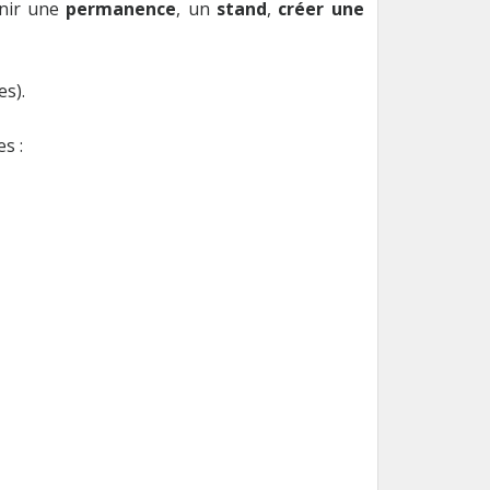
nir une
permanence
, un
stand
,
créer une
s).
s :