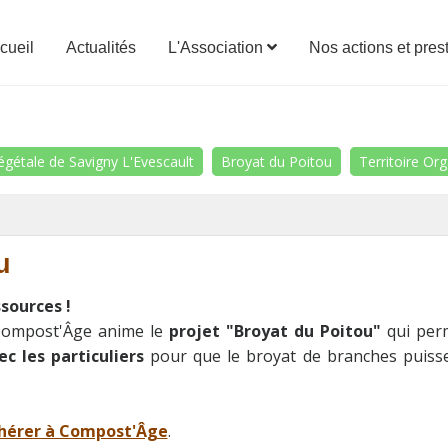
cueil
Actualités
L'Association
Nos actions et pres
égétale de Savigny L'Evescault
Broyat du Poitou
Territoire Or
u
sources !
 Compost'Âge anime le
projet "Broyat du Poitou"
qui pe
ec les particuliers
pour que le broyat de branches puiss
hérer à Compost'Âge
.